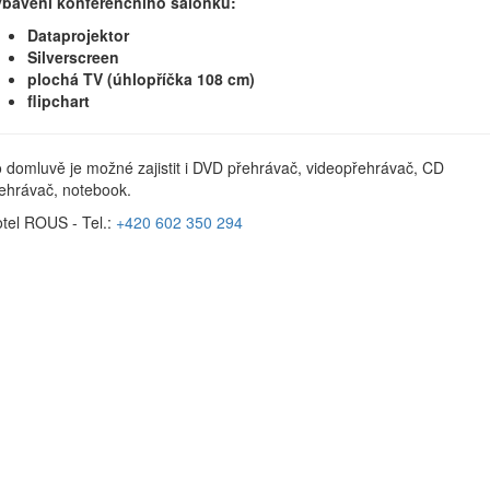
bavení konferenčního salónku:
Dataprojektor
Silverscreen
plochá TV (úhlopříčka 108 cm)
flipchart
 domluvě je možné zajistit i DVD přehrávač, videopřehrávač, CD
ehrávač, notebook.
tel ROUS - Tel.:
+420 602 350 294