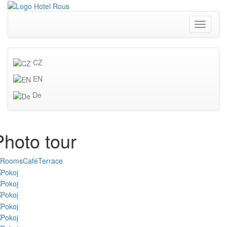
Toggle
navigati
CZ
EN
De
Photo tour
Rooms
Café
Terrace